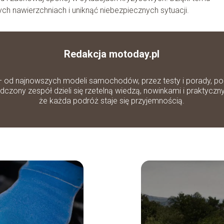
h nawierzchniach i uniknąć niebezpiecznych sytuacji.
Redakcja motoday.pl
– od najnowszych modeli samochodów, przez testy i porady, po 
zony zespół dzieli się rzetelną wiedzą, nowinkami i praktyczn
że każda podróż staje się przyjemnością.