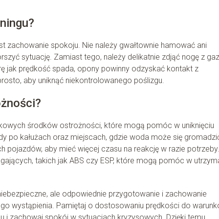
aningu?
 jest zachowanie spokoju. Nie należy gwałtownie hamować ani
zyć sytuację. Zamiast tego, należy delikatnie zdjąć nogę z gaz
rę jak prędkość spada, opony powinny odzyskać kontakt z
rosto, aby uniknąć niekontrolowanego poślizgu.
ożności?
tkowych środków ostrożności, które mogą pomóc w uniknięciu
zdy po kałużach oraz miejscach, gdzie woda może się gromadzi
 pojazdów, aby mieć więcej czasu na reakcję w razie potrzeby
ających, takich jak ABS czy ESP, które mogą pomóc w utrzym
niebezpieczne, ale odpowiednie przygotowanie i zachowanie
ego wystąpienia. Pamiętaj o dostosowaniu prędkości do warun
du i zachowaj spokój w sytuacjach kryzysowych. Dzięki temu