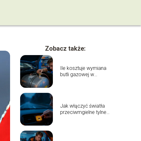
Zobacz także:
Ile kosztuje wymiana
butli gazowej w
samochodzie?
Jak włączyć światła
przeciwmgielne tylne?
Poradnik krok po
kroku