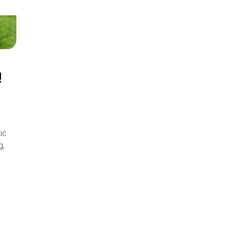
!
ić
g,