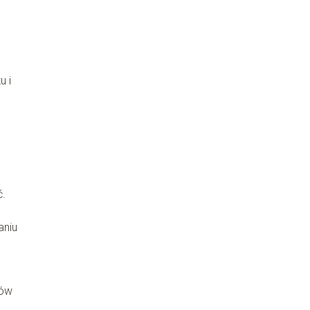
u i
ć.
.
aniu
ków