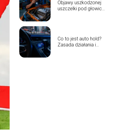
Objawy uszkodzonej
uszczelki pod głowicą
– jak je rozpoznać?
Co to jest auto hold?
Zasada działania i
zalety systemu