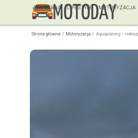
AKCESORIA
LIFESTYLE
MOTORYZACJA
Strona główna
/
Motoryzacja
/
Aquaplaning – niebez