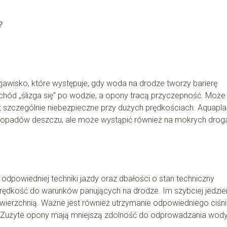
?
zjawisko, które występuje, gdy woda na drodze tworzy barierę
hód „ślizga się” po wodzie, a opony tracą przyczepność. Może
t szczególnie niebezpieczne przy dużych prędkościach. Aquapla
h opadów deszczu, ale może wystąpić również na mokrych drog
dpowiedniej techniki jazdy oraz dbałości o stan techniczny
rędkość do warunków panujących na drodze. Im szybciej jedzie
awierzchnią. Ważne jest również utrzymanie odpowiedniego ciśni
. Zużyte opony mają mniejszą zdolność do odprowadzania wody