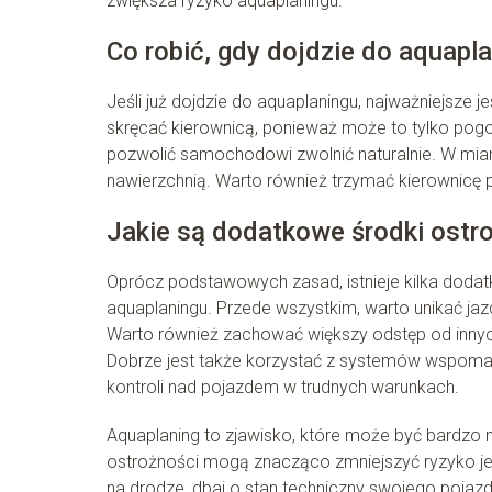
zwiększa ryzyko aquaplaningu.
Co robić, gdy dojdzie do aquapl
Jeśli już dojdzie do aquaplaningu, najważniejsze
skręcać kierownicą, ponieważ może to tylko pogors
pozwolić samochodowi zwolnić naturalnie. W mia
nawierzchnią. Warto również trzymać kierownicę p
Jakie są dodatkowe środki ostr
Oprócz podstawowych zasad, istnieje kilka doda
aquaplaningu. Przede wszystkim, warto unikać ja
Warto również zachować większy odstęp od innych
Dobrze jest także korzystać z systemów wspomag
kontroli nad pojazdem w trudnych warunkach.
Aquaplaning to zjawisko, które może być bardzo 
ostrożności mogą znacząco zmniejszyć ryzyko j
na drodze, dbaj o stan techniczny swojego pojaz