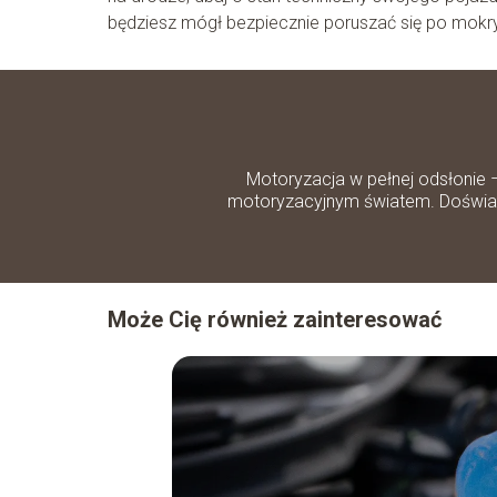
będziesz mógł bezpiecznie poruszać się po mokryc
Motoryzacja w pełnej odsłonie 
motoryzacyjnym światem. Doświadc
Może Cię również zainteresować