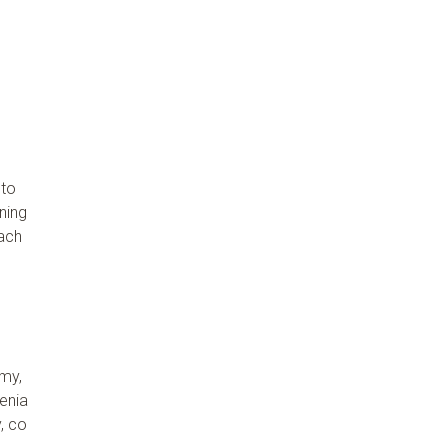
 to
ning
ach
my,
enia
, co