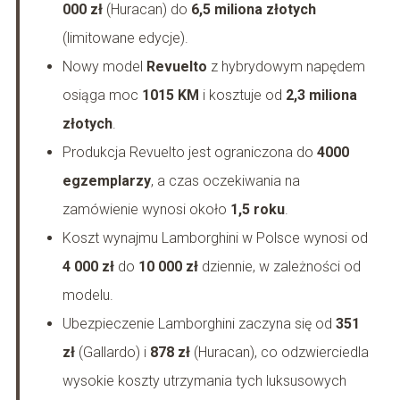
000 zł
(Huracan) do
6,5 miliona złotych
(limitowane edycje).
Nowy model
Revuelto
z hybrydowym napędem
osiąga moc
1015 KM
i kosztuje od
2,3 miliona
złotych
.
Produkcja Revuelto jest ograniczona do
4000
egzemplarzy
, a czas oczekiwania na
zamówienie wynosi około
1,5 roku
.
Koszt wynajmu Lamborghini w Polsce wynosi od
4 000 zł
do
10 000 zł
dziennie, w zależności od
modelu.
Ubezpieczenie Lamborghini zaczyna się od
351
zł
(Gallardo) i
878 zł
(Huracan), co odzwierciedla
wysokie koszty utrzymania tych luksusowych