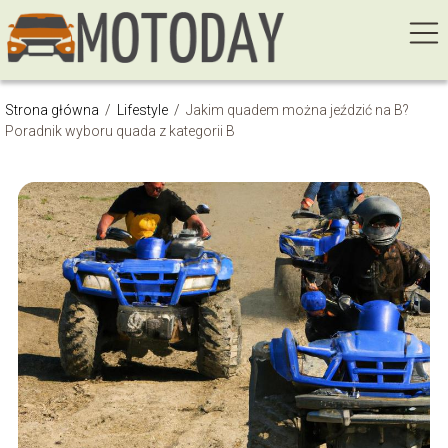
Strona główna
/
Lifestyle
/
Jakim quadem można jeździć na B?
Poradnik wyboru quada z kategorii B