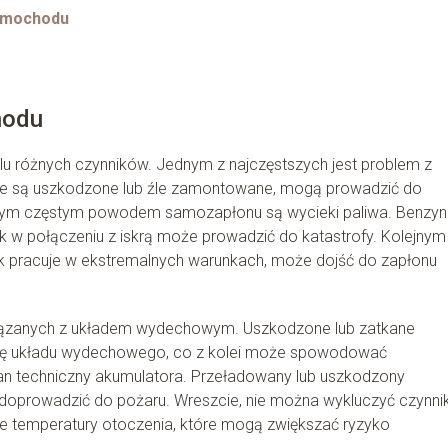
samochodu
hodu
różnych czynników. Jednym z najczęstszych jest problem z
tóre są uszkodzone lub źle zamontowane, mogą prowadzić do
nym częstym powodem samozapłonu są wycieki paliwa. Benzyna
k w połączeniu z iskrą może prowadzić do katastrofy. Kolejnym
ilnik pracuje w ekstremalnych warunkach, może dojść do zapłonu
iązanych z układem wydechowym. Uszkodzone lub zatkane
się układu wydechowego, co z kolei może spowodować
an techniczny akumulatora. Przeładowany lub uszkodzony
 doprowadzić do pożaru. Wreszcie, nie można wykluczyć czynn
ie temperatury otoczenia, które mogą zwiększać ryzyko