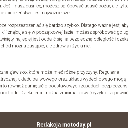
i. Jeśli masz gaśnicę, możesz spróbować ugasić pożar, ale tylk
 bezpieczeństwo jest najważniejsze.
e rozprzestrzeniać się bardzo szybko. Dlatego ważne jest, ab
ielki i znajduje się w początkowej fazie, możesz spróbować go u
inięty, najlepiej jest oddalić się na bezpieczną odległość i czek
chód można zastąpić, ale zdrowia i życia nie.
ne zjawisko, które może mieć różne przyczyny. Regularne
 elektrycznej, układu paliwowego oraz układu wydechowego mogą
Warto również pamiętać o podstawowych zasadach bezpieczeńs
mochodu. Dzięki temu można zminimalizować ryzyko i zapewni
Redakcja motoday.pl