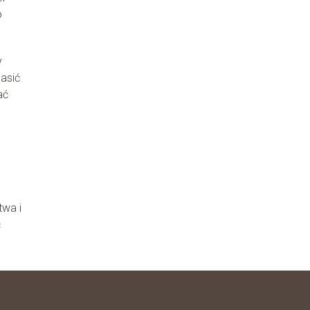
o
y
gasić
ać
twa i
ć