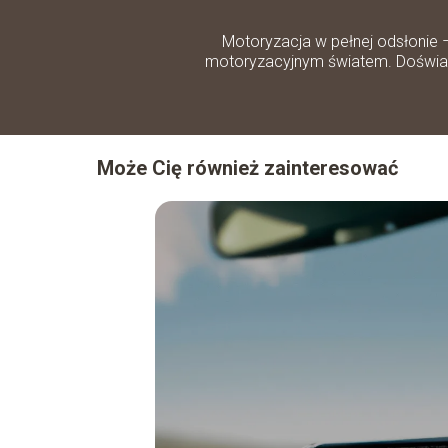
Motoryzacja w pełnej odsłonie 
motoryzacyjnym światem. Doświadc
Może Cię również zainteresować