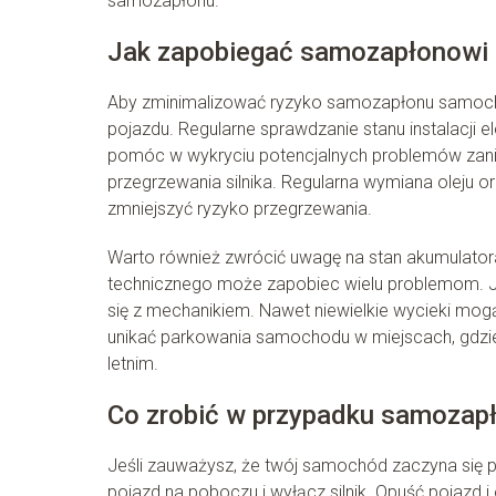
samozapłonu.
Jak zapobiegać samozapłonow
Aby zminimalizować ryzyko samozapłonu samocho
pojazdu. Regularne sprawdzanie stanu instalacji
pomóc w wykryciu potencjalnych problemów zanim
przegrzewania silnika. Regularna wymiana oleju
zmniejszyć ryzyko przegrzewania.
Warto również zwrócić uwagę na stan akumulator
technicznego może zapobiec wielu problemom. Jeś
się z mechanikiem. Nawet niewielkie wycieki mo
unikać parkowania samochodu w miejscach, gdzie i
letnim.
Co zrobić w przypadku samoza
Jeśli zauważysz, że twój samochód zaczyna się p
pojazd na poboczu i wyłącz silnik. Opuść pojazd 