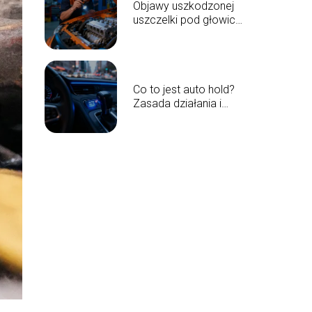
Objawy uszkodzonej
uszczelki pod głowicą
– jak je rozpoznać?
Co to jest auto hold?
Zasada działania i
zalety systemu