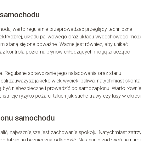
i samochodu
du, warto regularnie przeprowadzać przeglądy techniczne
 elektrycznej, układu paliwowego oraz układu wydechowego moż
 staną się one poważne. Ważne jest również, aby unikać
 oraz kontrola poziomu płynów chłodzących mogą znacząco
a. Regularne sprawdzanie jego naładowania oraz stanu
li zauważysz jakiekolwiek wycieki paliwa, natychmiast skontak
gą być niebezpieczne i prowadzić do samozapłonu. Warto równi
stnieje ryzyko pożaru, takich jak suche trawy czy lasy w okres
płonu samochodu
alić, najważniejsze jest zachowanie spokoju. Natychmiast zatrz
i oddal się na bezpieczną odległość. Następnie zadzwoń na num