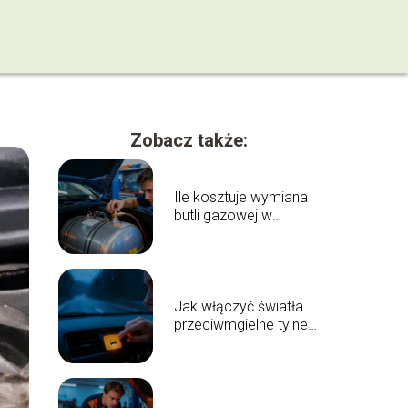
Zobacz także:
Ile kosztuje wymiana
butli gazowej w
samochodzie?
Jak włączyć światła
przeciwmgielne tylne?
Poradnik krok po
kroku