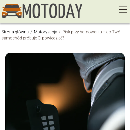
Strona główna
/
Motoryzacja
/
Pisk przy hamowaniu – co Twój
samochód próbuje Ci powiedzieć?