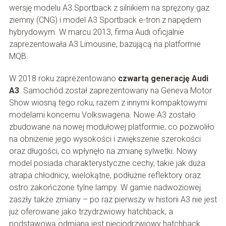
wersję modelu A3 Sportback z silnikiem na sprężony gaz
ziemny (CNG) i model A3 Sportback e-tron z napędem
hybrydowym. W marcu 2013, firma Audi oficjalnie
zaprezentowała A3 Limousine, bazującą na platformie
MQB.
W 2018 roku zaprezentowano
czwartą generację Audi
A3
. Samochód został zaprezentowany na Geneva Motor
Show wiosną tego roku, razem z innymi kompaktowymi
modelami koncernu Volkswagena. Nowe A3 zostało
zbudowane na nowej modułowej platformie, co pozwoliło
na obniżenie jego wysokości i zwiększenie szerokości
oraz długości, co wpłynęło na zmianę sylwetki. Nowy
model posiada charakterystyczne cechy, takie jak duża
atrapa chłodnicy, wielokątne, podłużne reflektory oraz
ostro zakończone tylne lampy. W gamie nadwoziowej
zaszły także zmiany – po raz pierwszy w historii A3 nie jest
już oferowane jako trzydrzwiowy hatchback, a
podstawową odmianą jest pięciodrzwiowy hatchback.