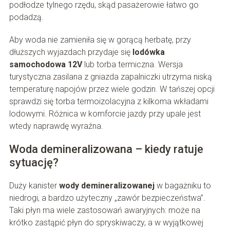
podłodze tylnego rzędu, skąd pasażerowie łatwo go
podadzą.
Aby woda nie zamieniła się w gorącą herbatę, przy
dłuższych wyjazdach przydaje się
lodówka
samochodowa 12V
lub torba termiczna. Wersja
turystyczna zasilana z gniazda zapalniczki utrzyma niską
temperaturę napojów przez wiele godzin. W tańszej opcji
sprawdzi się torba termoizolacyjna z kilkoma wkładami
lodowymi. Różnica w komforcie jazdy przy upale jest
wtedy naprawdę wyraźna.
Woda demineralizowana – kiedy ratuje
sytuację?
Duży kanister
wody demineralizowanej
w bagażniku to
niedrogi, a bardzo użyteczny „zawór bezpieczeństwa”.
Taki płyn ma wiele zastosowań awaryjnych: może na
krótko zastąpić płyn do spryskiwaczy, a w wyjątkowej