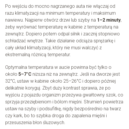
Po wejściu do mocno nagrzanego auta nie włączaj od
razu klimatyzacji na minimum temperatury i maksimum
nawiewu. Najpierw otwórz drzwi lub szyby na
1–2 minuty
,
żeby wyrównać temperaturę w kabinie z temperaturą na
zewnątrz. Dopiero potem odpal silnik i zacznij stopniowo
schładzać wnętrze. Takie działanie odciąża sprężarkę i
cały układ klimatyzacji, który nie musi walczyć z
ekstremalną różnicą temperatur.
Optymalna temperatura w aucie powinna być tylko o
około
5–7°C
niższa niż na zewnątrz. Jeśli na dworze jest
32°C, ustaw w kabinie około 25–26°C i dopiero później
delikatnie koryguj. Zbyt duży kontrast sprawia, że po
wyjściu z pojazdu organizm przeżywa gwałtowny szok, co
sprzyja przeziębieniom i bólom mięśni. Strumień powietrza
ustaw na szyby i podsufitkę, nigdy bezpośrednio na twarz
czy kark, bo to szybka droga do zapalenia mięśni i
przesuszenia błon śluzowych.