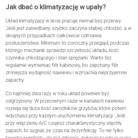
Jak dbać o klimatyzację w upały?
Układ klimatyzacji w lecie pracuje niemal bez przerwy.
Jeśli jest zaniedbany, szybko zaczyna słabiej chłodzić, a w
skrajnych przypadkach całkowicie odmawia
posłuszeństwa. Minimum to coroczny przegląd, podczas
którego mechanik sprawdzi szczelność układu, ilość
czynnika chłodzącego i stan sprężarki. Warto też
regularnie wymieniać filtr kabinowy, bo zapchany filtr
zmniejsza wydajność nawiewu i wzmacnia nieprzyjemne
zapachy.
Co najmniej dwa razy w roku układ powinien być
odgrzybiony. W przeciwnym razie w kanałach nawiewu
rozwija się duża ilość zarodników grzybów, które potem
wdychasz przy każdym uruchomieniu klimatyzacji. Jeśli
przy włączeniu A/C czujesz charakterystyczny stęchły
zapach, to sygnał, że czas na dezynfekcję. To nie tylko
kwestia komfortu, ale też zdrowia, zwłaszcza gdy w aucie