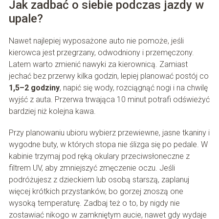
Jak zadbać o siebie podczas jazdy w
upale?
Nawet najlepiej wyposażone auto nie pomoże, jeśli
kierowca jest przegrzany, odwodniony i przemęczony.
Latem warto zmienić nawyki za kierownicą. Zamiast
jechać bez przerwy kilka godzin, lepiej planować postój co
1,5–2 godziny
, napić się wody, rozciągnąć nogi i na chwilę
wyjść z auta. Przerwa trwająca 10 minut potrafi odświeżyć
bardziej niż kolejna kawa.
Przy planowaniu ubioru wybierz przewiewne, jasne tkaniny i
wygodne buty, w których stopa nie ślizga się po pedale. W
kabinie trzymaj pod ręką okulary przeciwsłoneczne z
filtrem UV, aby zmniejszyć zmęczenie oczu. Jeśli
podróżujesz z dzieckiem lub osobą starszą, zaplanuj
więcej krótkich przystanków, bo gorzej znoszą one
wysoką temperaturę. Zadbaj też o to, by nigdy nie
zostawiać nikogo w zamkniętym aucie, nawet gdy wydaje