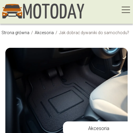
Strona główna
/
Akcesoria
/
Jak dobrać dywaniki do samochodu?
Akcesoria