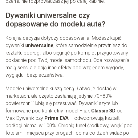
czemu nie rozprowadzasz jej po całej kabinie.
Dywaniki uniwersalne czy
dopasowane do modelu auta?
Kolejna decyzja dotyczy dopasowania. Możesz kupić
dywaniki
uniwersalne
, które samodzielnie przytniesz do
kształtu podłogi, albo sięgnąć po komplet przygotowany
dokładnie pod Twój model samochodu. Oba rozwiązania
mają sens, ale dają inne efekty pod względem wygody,
wyglądu i bezpieczeństwa.
Modele uniwersalne kuszą ceną. Łatwo je dostać w
marketach, ale często zasłaniają jedynie 70–80%
powierzchni i lubią się przesuwać. Dywaniki szyte lub
formowane pod konkretny model – jak
Classic 3D
od
Max-Dywanik czy
Prime EVA
– odwzorowują kształt
podłogi niemal w 100%. Chronią tunel środkowy, wnęki pod
fotelami i miejsca przy progach, co na co dzień widać po