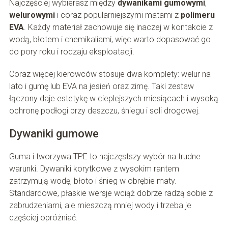
Najczęściej wybierasz między
dywanikami gumowymi
,
welurowymi
i coraz popularniejszymi matami z
polimeru
EVA
. Każdy materiał zachowuje się inaczej w kontakcie z
wodą, błotem i chemikaliami, więc warto dopasować go
do pory roku i rodzaju eksploatacji.
Coraz więcej kierowców stosuje dwa komplety: welur na
lato i gumę lub EVA na jesień oraz zimę. Taki zestaw
łączony daje estetykę w cieplejszych miesiącach i wysoką
ochronę podłogi przy deszczu, śniegu i soli drogowej.
Dywaniki gumowe
Guma i tworzywa TPE to najczęstszy wybór na trudne
warunki. Dywaniki korytkowe z wysokim rantem
zatrzymują wodę, błoto i śnieg w obrębie maty.
Standardowe, płaskie wersje wciąż dobrze radzą sobie z
zabrudzeniami, ale mieszczą mniej wody i trzeba je
częściej opróżniać.