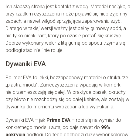
Ich słabszą stroną jest kontakt z wodą. Materiał nasiąka, a
przy rzadkim czyszczeniu może pojawić się nieprzyjemny
zapach, a nawet wilgoć sprzyjająca zaparowaniu szyb.
Dlatego w takiej wersji ważny jest pełny gumowy spód, a
nie tylko cienki rant, który po czasie potrafi się kruszyć.
Dobrze wykonany welur z litą gumą od spodu trzyma się
podłogi stabilnie i nie roluje.
Dywaniki EVA
Polimer EVA to lekki, bezzapachowy materiał o strukturze
„plastra miodu”. Zanieczyszczenia wpadają w komórki i
nie przemieszczają się dalej. W praktyce piasek, okruchy
czy błoto nie rozchodzą się po całej kabinie, ale zostają w
dywaniku do momentu wytrzepania lub wypłukania.
Dywaniki EVA – jak
Prime EVA
– robi się na wymiar do
konkretnego modelu auta, co daje nawet do
99%
pokrycia
podłogi. Do tego dochodzi duży wybór kolorów