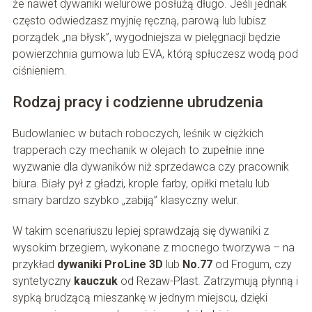
że nawet dywaniki welurowe posłużą długo. Jeśli jednak
często odwiedzasz myjnię ręczną, parową lub lubisz
porządek „na błysk”, wygodniejsza w pielęgnacji będzie
powierzchnia gumowa lub EVA, którą spłuczesz wodą pod
ciśnieniem.
Rodzaj pracy i codzienne ubrudzenia
Budowlaniec w butach roboczych, leśnik w ciężkich
trapperach czy mechanik w olejach to zupełnie inne
wyzwanie dla dywaników niż sprzedawca czy pracownik
biura. Biały pył z gładzi, krople farby, opiłki metalu lub
smary bardzo szybko „zabiją” klasyczny welur.
W takim scenariuszu lepiej sprawdzają się dywaniki z
wysokim brzegiem, wykonane z mocnego tworzywa – na
przykład
dywaniki ProLine 3D
lub
No.77
od Frogum, czy
syntetyczny
kauczuk
od Rezaw-Plast. Zatrzymują płynną i
sypką brudzącą mieszankę w jednym miejscu, dzięki