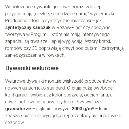
Współczesne dywaniki gumowe coraz rzadziej
przypominają „ciężkie, śmierdzące gumą” wycieraczki.
Producenci stosują syntetyczne mieszanki – jak
syntetyczny kauczuk
w Rezaw-Plast czy specjalne
tworzywa w Frogum – które nie mają intensywnego
zapachu, są trwalsze i lepiej wyglądają. Wzory kratki,
rombów czy 3D poprawiają chwyt pod butami i zatrzymują
zanieczyszczenia w rowkach.
Dywaniki welurowe
Welurowe dywaniki montuje większość producentów w
nowych autach jako standard. Oferują dużą swobodę
konfiguracji: wybierasz kolor obszycia, odcień runa, a
nawet haftowane napisy czy logo. Przy wyższej
gramaturze
– najlepiej powyżej
2000 g/m³
– lepiej
znoszą ścieranie i wyglądają reprezentacyjnie przez wiele
sezonów.