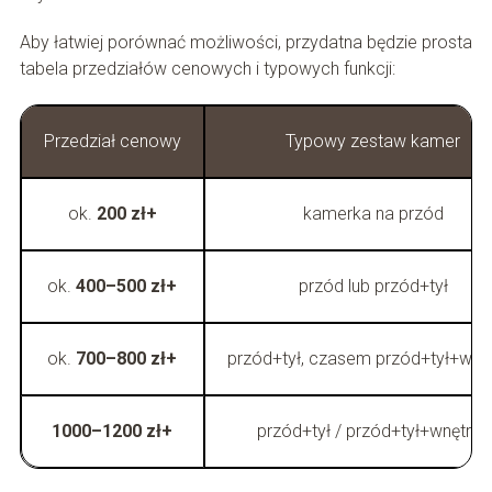
Aby łatwiej porównać możliwości, przydatna będzie prosta
tabela przedziałów cenowych i typowych funkcji:
Przedział cenowy
Typowy zestaw kamer
ok.
200 zł+
kamerka na przód
ok.
400–500 zł+
przód lub przód+tył
ok.
700–800 zł+
przód+tył, czasem przód+tył+wnę
1000–1200 zł+
przód+tył / przód+tył+wnętrze