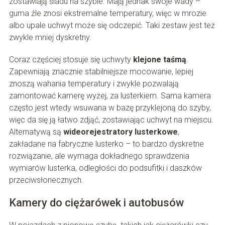
zostawiają śladu na szybie. Mają jednak swoje wady –
guma źle znosi ekstremalne temperatury, więc w mrozie
albo upale uchwyt może się odczepić. Taki zestaw jest też
zwykle mniej dyskretny.
Coraz częściej stosuje się uchwyty
klejone taśmą
.
Zapewniają znacznie stabilniejsze mocowanie, lepiej
znoszą wahania temperatury i zwykle pozwalają
zamontować kamerę wyżej, za lusterkiem. Sama kamera
często jest wtedy wsuwana w bazę przyklejoną do szyby,
więc da się ją łatwo zdjąć, zostawiając uchwyt na miejscu.
Alternatywą są
wideorejestratory lusterkowe
,
zakładane na fabryczne lusterko – to bardzo dyskretne
rozwiązanie, ale wymaga dokładnego sprawdzenia
wymiarów lusterka, odległości do podsufitki i daszków
przeciwsłonecznych.
Kamery do ciężarówek i autobusów