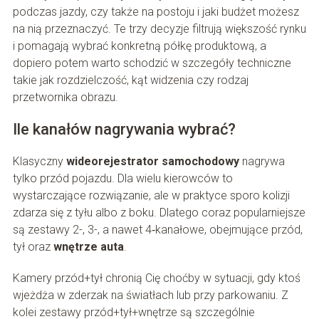
podczas jazdy, czy także na postoju i jaki budżet możesz
na nią przeznaczyć. Te trzy decyzje filtrują większość rynku
i pomagają wybrać konkretną półkę produktową, a
dopiero potem warto schodzić w szczegóły techniczne
takie jak rozdzielczość, kąt widzenia czy rodzaj
przetwornika obrazu.
Ile kanałów nagrywania wybrać?
Klasyczny
wideorejestrator samochodowy
nagrywa
tylko przód pojazdu. Dla wielu kierowców to
wystarczające rozwiązanie, ale w praktyce sporo kolizji
zdarza się z tyłu albo z boku. Dlatego coraz popularniejsze
są zestawy 2-, 3-, a nawet 4‑kanałowe, obejmujące przód,
tył oraz
wnętrze auta
.
Kamery przód+tył chronią Cię choćby w sytuacji, gdy ktoś
wjeżdża w zderzak na światłach lub przy parkowaniu. Z
kolei zestawy przód+tył+wnętrze są szczególnie