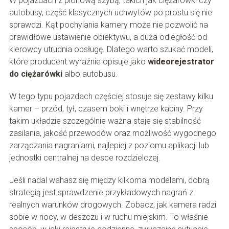
W pojazdach z pionową szybą, takich jak ciężarówki czy
autobusy, część klasycznych uchwytów po prostu się nie
sprawdzi. Kąt pochylania kamery może nie pozwolić na
prawidłowe ustawienie obiektywu, a duża odległość od
kierowcy utrudnia obsługę. Dlatego warto szukać modeli,
które producent wyraźnie opisuje jako
wideorejestrator
do ciężarówki
albo autobusu.
W tego typu pojazdach częściej stosuje się zestawy kilku
kamer – przód, tył, czasem boki i wnętrze kabiny. Przy
takim układzie szczególnie ważna staje się stabilność
zasilania, jakość przewodów oraz możliwość wygodnego
zarządzania nagraniami, najlepiej z poziomu aplikacji lub
jednostki centralnej na desce rozdzielczej.
Jeśli nadal wahasz się między kilkoma modelami, dobrą
strategią jest sprawdzenie przykładowych nagrań z
realnych warunków drogowych. Zobacz, jak kamera radzi
sobie w nocy, w deszczu i w ruchu miejskim. To właśnie