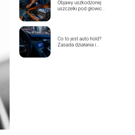
Objawy uszkodzonej
uszczelki pod głowicą
– jak je rozpoznać?
Co to jest auto hold?
Zasada działania i
zalety systemu