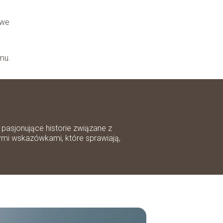
iwe
mu.
pasjonujące historie związane z
ymi wskazówkami, które sprawiają,