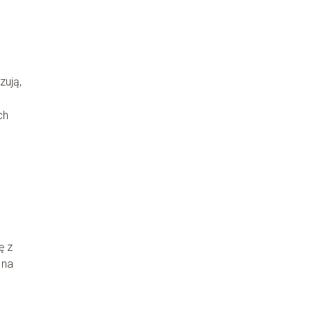
zują,
ch
ę z
 na