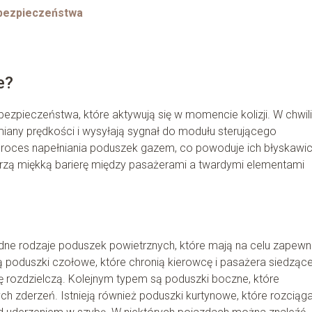
 bezpieczeństwa
e?
pieczeństwa, które aktywują się w momencie kolizji. W chwili
miany prędkości i wysyłają sygnał do modułu sterującego
proces napełniania poduszek gazem, co powoduje ich błyskawi
orzą miękką barierę między pasażerami a twardymi elementami
e rodzaje poduszek powietrznych, które mają na celu zapewn
 poduszki czołowe, które chronią kierowcę i pasażera siedząc
ę rozdzielczą. Kolejnym typem są poduszki boczne, które
 zderzeń. Istnieją również poduszki kurtynowe, które rozciąga