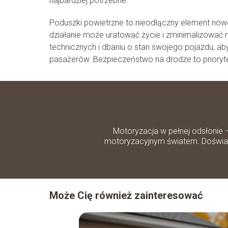
najbardziej potrzebne.
Poduszki powietrzne to nieodłączny element no
działanie może uratować życie i zminimalizować 
technicznych i dbaniu o stan swojego pojazdu, ab
pasażerów. Bezpieczeństwo na drodze to prioryt
Motoryzacja w pełnej odsłonie 
motoryzacyjnym światem. Doświadc
Może Cię również zainteresować