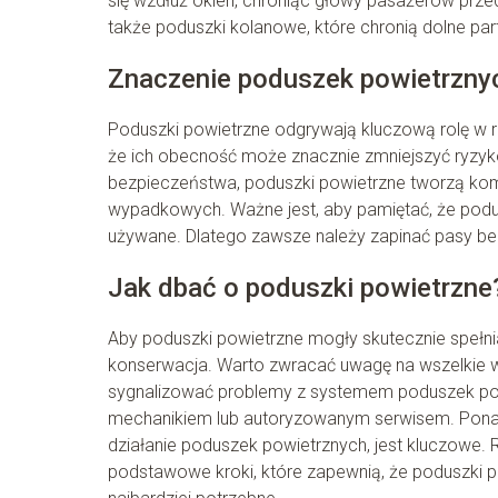
się wzdłuż okien, chroniąc głowy pasażerów prz
także poduszki kolanowe, które chronią dolne part
Znaczenie poduszek powietrzny
Poduszki powietrzne odgrywają kluczową rolę w
że ich obecność może znacznie zmniejszyć ryzyk
bezpieczeństwa, poduszki powietrzne tworzą kom
wypadkowych. Ważne jest, aby pamiętać, że podus
używane. Dlatego zawsze należy zapinać pasy bez
Jak dbać o poduszki powietrzne
Aby poduszki powietrzne mogły skutecznie spełniać
konserwacja. Warto zwracać uwagę na wszelkie w
sygnalizować problemy z systemem poduszek powi
mechanikiem lub autoryzowanym serwisem. Ponadt
działanie poduszek powietrznych, jest kluczowe. R
podstawowe kroki, które zapewnią, że poduszki 