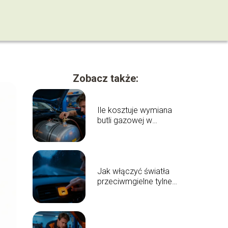
Zobacz także:
Ile kosztuje wymiana
butli gazowej w
samochodzie?
Jak włączyć światła
przeciwmgielne tylne?
Poradnik krok po
kroku