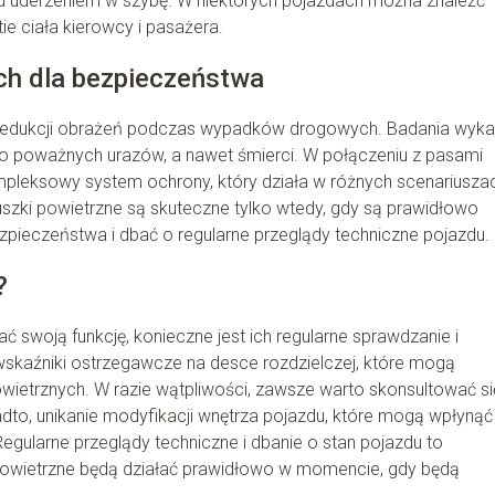
ed uderzeniem w szybę. W niektórych pojazdach można znaleźć
ie ciała kierowcy i pasażera.
ch dla bezpieczeństwa
 redukcji obrażeń podczas wypadków drogowych. Badania wyka
o poważnych urazów, a nawet śmierci. W połączeniu z pasami
pleksowy system ochrony, który działa w różnych scenariusza
zki powietrzne są skuteczne tylko wtedy, gdy są prawidłowo
pieczeństwa i dbać o regularne przeglądy techniczne pojazdu.
?
 swoją funkcję, konieczne jest ich regularne sprawdzanie i
skaźniki ostrzegawcze na desce rozdzielczej, które mogą
etrznych. W razie wątpliwości, zawsze warto skonsultować si
o, unikanie modyfikacji wnętrza pojazdu, które mogą wpłynąć
egularne przeglądy techniczne i dbanie o stan pojazdu to
powietrzne będą działać prawidłowo w momencie, gdy będą