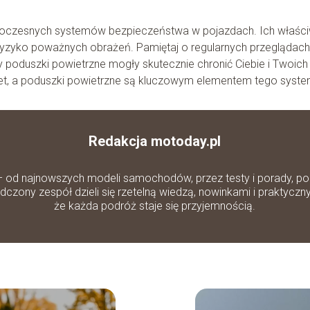
woczesnych systemów bezpieczeństwa w pojazdach. Ich właśc
ryzyko poważnych obrażeń. Pamiętaj o regularnych przeglądach
y poduszki powietrzne mogły skutecznie chronić Ciebie i Twoich
et, a poduszki powietrzne są kluczowym elementem tego syste
Redakcja motoday.pl
– od najnowszych modeli samochodów, przez testy i porady, po 
zony zespół dzieli się rzetelną wiedzą, nowinkami i praktyczn
że każda podróż staje się przyjemnością.