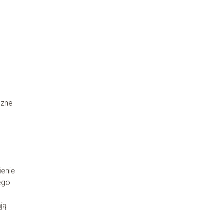
czne
ienie
ego
ją