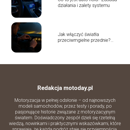
działania i zalety systemu
Jak włączyć światła
przeciwmgielne przednie?
Poradnik krok po kroku
Redakcja motoday.pl
Motoryzacja w pełnej odsłonie – od najnowszych
modeli samochodów, przez testy i porady, po
pasjonujące historie związane z motoryzacyjnym
światem. Doświadczony zespół dzieli się rzetelną
wiedzą, nowinkami i praktycznymi wskazówkami, które
sprawiają, że każda podróż staje się przyjemnością.